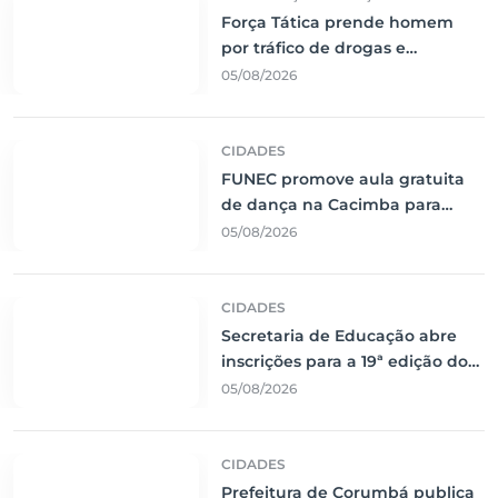
Força Tática prende homem
por tráfico de drogas e
desmonta ponto de venda no
05/08/2026
bairro Centro América
CIDADES
FUNEC promove aula gratuita
de dança na Cacimba para
incentivar saúde e integração
05/08/2026
da comunidade
CIDADES
Secretaria de Educação abre
inscrições para a 19ª edição do
Prêmio Professor por Excelência
05/08/2026
em Corumbá
CIDADES
Prefeitura de Corumbá publica