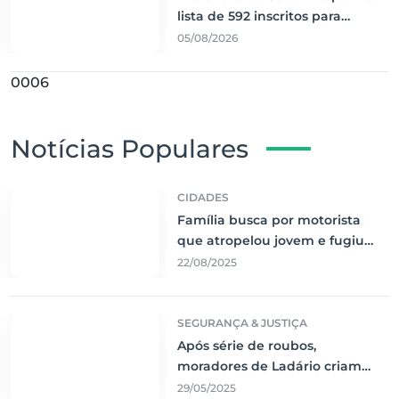
lista de 592 inscritos para
seleção de Técnicos de Apoio
05/08/2026
Pedagógico
0006
Notícias Populares
CIDADES
Família busca por motorista
que atropelou jovem e fugiu
sem prestar socorro
22/08/2025
SEGURANÇA & JUSTIÇA
Após série de roubos,
moradores de Ladário criam
rede de segurança comunitária
29/05/2025