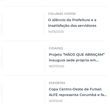
COLUNAS VOXON
O silêncio da Prefeitura e a
insatisfação dos servidores
14/05/2025
CIDADES
Projeto “MÃOS QUE ABRAÇAM”
inaugura sede própria em
Corumbá
18/07/2025
ESPORTES
Copa Centro-Oeste de Futsal:
ALFE representa Corumbá e faz
jogo emocionante contra o Vila
12/11/2025
Nova