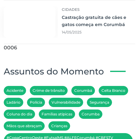
CIDADES
Castração gratuita de cães e
gatos começa em Corumbá
14/05/2025
0006
Assuntos do Momento
Acidente
Crime de trânsito
Corumbá
Celta Branco
Ladário
Polícia
Vulnerabilidade
Segurança
Coluna do dia
Famílias atípicas
Corumba
Mãos que abraçam
Crianças
#CopaCentroOeste #FutsalMS #ALFECorumbá #CBFSTV