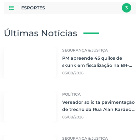
ESPORTES
3
Últimas Notícias
SEGURANÇA & JUSTIÇA
PM apreende 45 quilos de
skunk em fiscalização na BR-
262 e prende passageiro em
05/08/2026
Corumbá
POLÍTICA
Vereador solicita pavimentação
de trecho da Rua Alan Kardec e
reforço na segurança viária em
05/08/2026
Corumbá
SEGURANÇA & JUSTIÇA