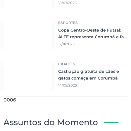
Corumbá
18/07/2025
ESPORTES
Copa Centro-Oeste de Futsal:
ALFE representa Corumbá e faz
jogo emocionante contra o Vila
12/11/2025
Nova
CIDADES
Castração gratuita de cães e
gatos começa em Corumbá
14/05/2025
0006
Assuntos do Momento