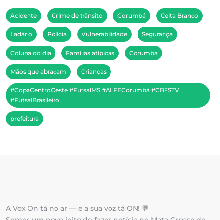
Acidente
Crime de trânsito
Corumbá
Celta Branco
Ladário
Polícia
Vulnerabilidade
Segurança
Coluna do dia
Famílias atípicas
Corumba
Mãos que abraçam
Crianças
#CopaCentroOeste #FutsalMS #ALFECorumbá #CBFSTV
#FutsalBrasileiro
prefeitura
A Vox On tá no ar — e a sua voz tá ON! 💬
Somos um novo jeito de fazer notícia no Mato Grosso do