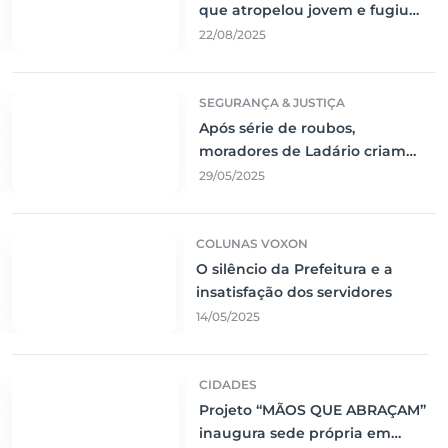
que atropelou jovem e fugiu
sem prestar socorro
22/08/2025
SEGURANÇA & JUSTIÇA
Após série de roubos,
moradores de Ladário criam
rede de segurança comunitária
29/05/2025
COLUNAS VOXON
O silêncio da Prefeitura e a
insatisfação dos servidores
14/05/2025
CIDADES
Projeto “MÃOS QUE ABRAÇAM”
inaugura sede própria em