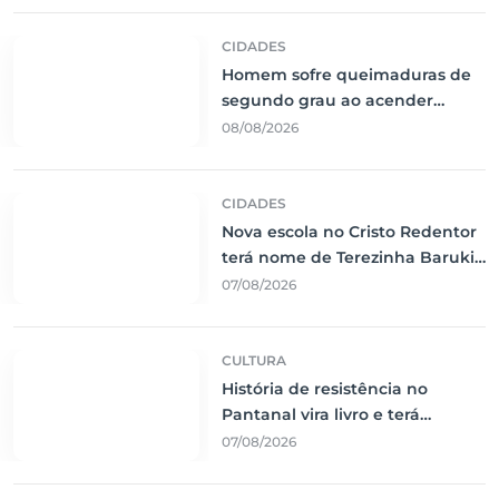
CIDADES
Homem sofre queimaduras de
segundo grau ao acender
churrasqueira com álcool em
08/08/2026
Corumbá
CIDADES
Nova escola no Cristo Redentor
terá nome de Terezinha Baruki
e investimento de R$ 8,3
07/08/2026
milhões
CULTURA
História de resistência no
Pantanal vira livro e terá
lançamento em Corumbá
07/08/2026