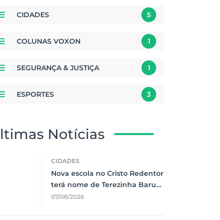
CIDADES
5
COLUNAS VOXON
1
SEGURANÇA & JUSTIÇA
1
ESPORTES
3
ltimas Notícias
CIDADES
Nova escola no Cristo Redentor
terá nome de Terezinha Baruki
e investimento de R$ 8,3
07/08/2026
milhões