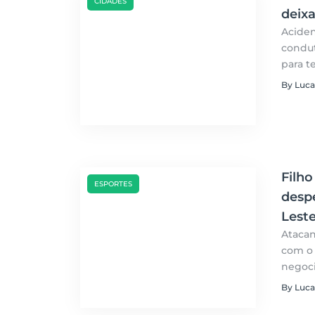
CIDADES
deix
Aciden
condut
para te
By Luca
Filh
ESPORTES
despe
Lest
Atacan
com o 
negoci
By Luca