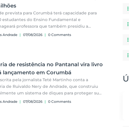
ilhões
e prevista para Corumbá terá capacidade para
0 estudantes do Ensino Fundamental e
geará professora que também presidiu a
 Municipal.
s Andrade
|
07/08/2026
|
0 Comments
ria de resistência no Pantanal vira livro
rá lançamento em Corumbá
Ú
scrita pela jornalista Teté Martinho conta a
ória de Ruivaldo Nery de Andrade, que construiu
mente um sistema de diques para proteger sua
edade dos efeitos do assoreamento do Rio
s Andrade
|
07/08/2026
|
0 Comments
i.