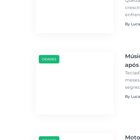
Queda
cresci
enfren
retorn
By Luca
Músi
CIDADES
após 
Teclad
meses 
segred
By Luca
Moto