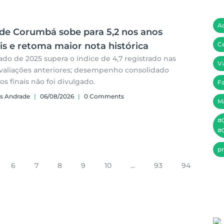
A
 de Corumbá sobe para 5,2 nos anos
ais e retoma maior nota histórica
Ce
ado de 2025 supera o índice de 4,7 registrado nas
Vu
valiações anteriores; desempenho consolidado
os finais não foi divulgado.
Fa
s Andrade
|
06/08/2026
|
0 Comments
M
#
#C
pr
6
7
8
9
10
...
93
94