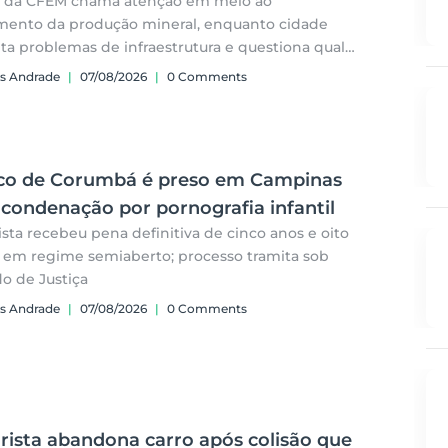
 da CFEM chama atenção em meio ao
mento da produção mineral, enquanto cidade
ta problemas de infraestrutura e questiona qual
o efetivo a atividade deixa para o município
s Andrade
|
07/08/2026
|
0 Comments
co de Corumbá é preso em Campinas
condenação por pornografia infantil
ista recebeu pena definitiva de cinco anos e oito
em regime semiaberto; processo tramita sob
o de Justiça
s Andrade
|
07/08/2026
|
0 Comments
rista abandona carro após colisão que