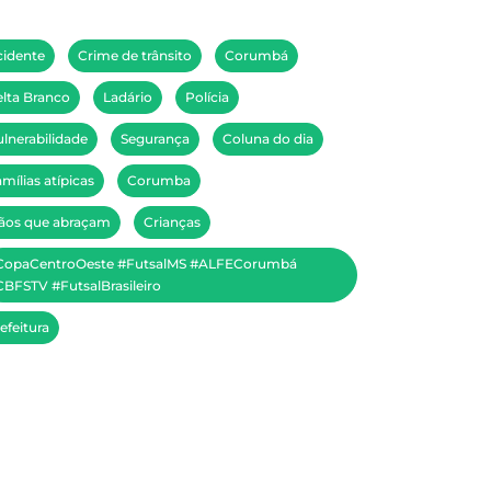
cidente
Crime de trânsito
Corumbá
lta Branco
Ladário
Polícia
lnerabilidade
Segurança
Coluna do dia
mílias atípicas
Corumba
ãos que abraçam
Crianças
CopaCentroOeste #FutsalMS #ALFECorumbá
BFSTV #FutsalBrasileiro
efeitura