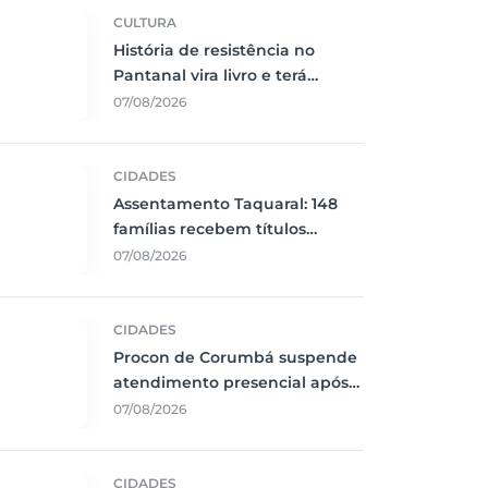
CULTURA
História de resistência no
Pantanal vira livro e terá
lançamento em Corumbá
07/08/2026
CIDADES
Assentamento Taquaral: 148
famílias recebem títulos
definitivos em Corumbá
07/08/2026
CIDADES
Procon de Corumbá suspende
atendimento presencial após
interrupção de energia
07/08/2026
CIDADES