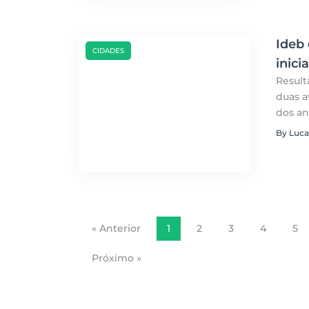
Ideb
CIDADES
inici
Result
duas a
dos an
By Luca
« Anterior
1
2
3
4
5
Próximo »