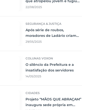
que atropelou jovem e fugiu
sem prestar socorro
22/08/2025
SEGURANÇA & JUSTIÇA
Após série de roubos,
moradores de Ladário criam
rede de segurança
29/05/2025
comunitária
COLUNAS VOXON
O silêncio da Prefeitura e a
insatisfação dos servidores
14/05/2025
CIDADES
Projeto “MÃOS QUE ABRAÇAM”
inaugura sede própria em