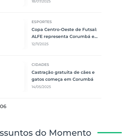
Corumbá
18/07/2025
ESPORTES
Copa Centro-Oeste de Futsal:
ALFE representa Corumbá e
faz jogo emocionante contra o
12/11/2025
Vila Nova
CIDADES
Castração gratuita de cães e
gatos começa em Corumbá
14/05/2025
06
ssuntos do Momento