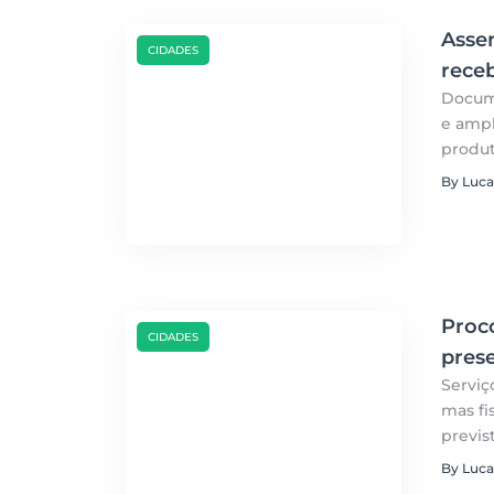
Assen
CIDADES
rece
Docume
e ampl
produt
By Luca
Proc
CIDADES
prese
Serviç
mas fi
previs
By Luca