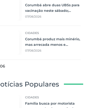
Corumbá abre duas UBSs para
vacinação neste sábado;
Guatós terá atendimento
07/08/2026
odontológico
CIDADES
Corumbá produz mais minério,
mas arrecada menos e
população começa a sentir o
07/08/2026
peso dessa conta
06
otícias Populares
CIDADES
Família busca por motorista