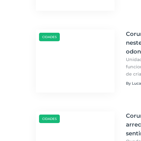
Coru
CIDADES
nest
odon
Unidad
funcio
de cri
By Luca
Coru
CIDADES
arre
senti