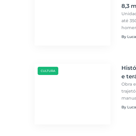
8,3 m
Unidad
até 35
homena
Câmara
By Luca
Histó
CULTURA
e te
Obra e
trajet
manual
propri
By Luca
Taquar