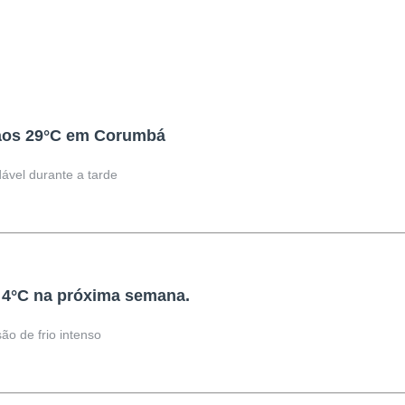
 aos 29°C em Corumbá
dável durante a tarde
 4°C na próxima semana.
ão de frio intenso