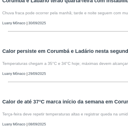
Corumbá e Ladário terão quarta-feira com instabil
Chuva fraca pode ocorrer pela manhã; tarde e noite seguem com mu
Luany Mônaco
|
30/09/2025
Calor persiste em Corumbá e Ladário nesta segund
Temperaturas chegam a 35°C e 34°C hoje; máximas devem alcançar
Luany Mônaco
|
29/09/2025
Calor de até 37°C marca início da semana em Coru
Terça-feira deve repetir temperaturas altas e registrar queda na umi
Luany Mônaco
|
08/09/2025