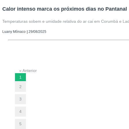
Calor intenso marca os próximos dias no Pantanal
Temperaturas sobem e umidade relativa do ar cai em Corumbá e Lad
Luany Mônaco
|
29/08/2025
« Anterior
1
2
3
4
5