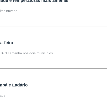
idade e temperaturas mais amenas
itas nuvens
a-feira
 37°C amanhã nos dois municípios
mbá e Ladário
dade