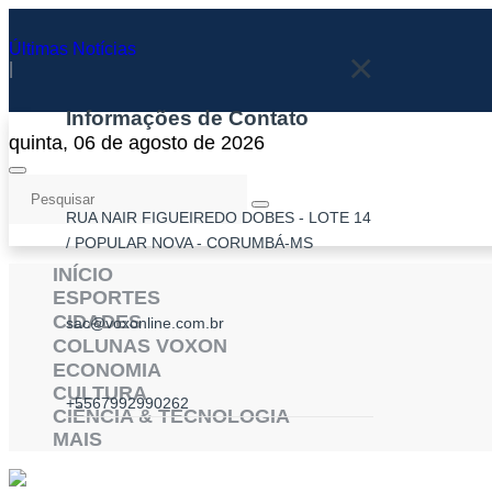
Últimas Notícias
×
|
Informações de Contato
quinta, 06 de agosto de 2026
RUA NAIR FIGUEIREDO DOBES - LOTE 14
/ POPULAR NOVA - CORUMBÁ-MS
INÍCIO
ESPORTES
CIDADES
sac@voxonline.com.br
COLUNAS VOXON
ECONOMIA
CULTURA
+5567992990262
CIÊNCIA & TECNOLOGIA
MAIS