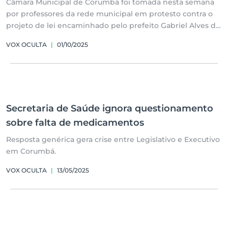
Câmara Municipal de Corumbá foi tomada nesta semana
por professores da rede municipal em protesto contra o
projeto de lei encaminhado pelo prefeito Gabriel Alves de
Oliveira, que altera de forma drástica as regras para
VOX OCULTA
|
01/10/2025
contratação temporária de docentes.
Secretaria de Saúde ignora questionamento
sobre falta de medicamentos
Resposta genérica gera crise entre Legislativo e Executivo
em Corumbá.
VOX OCULTA
|
13/05/2025