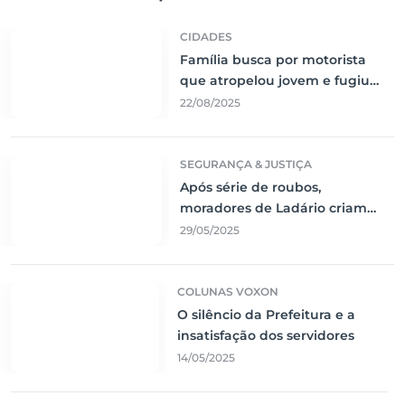
CIDADES
Família busca por motorista
que atropelou jovem e fugiu
sem prestar socorro
22/08/2025
SEGURANÇA & JUSTIÇA
Após série de roubos,
moradores de Ladário criam
rede de segurança comunitária
29/05/2025
COLUNAS VOXON
O silêncio da Prefeitura e a
insatisfação dos servidores
14/05/2025