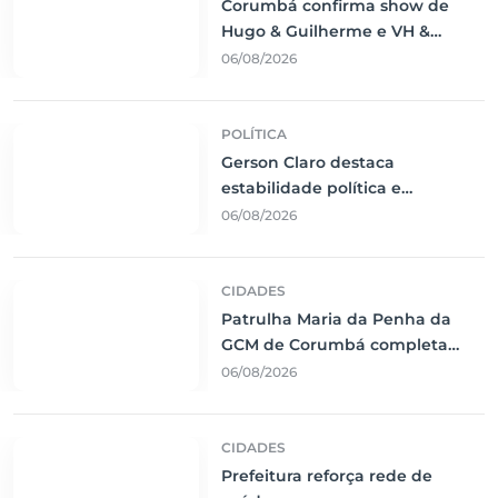
Corumbá confirma show de
Hugo & Guilherme e VH &
Alexandre e fortalece
06/08/2026
calendário de grandes eventos
POLÍTICA
Gerson Claro destaca
estabilidade política e
crescimento econômico de
06/08/2026
Mato Grosso do Sul em balanço
da ALEMS
CIDADES
Patrulha Maria da Penha da
GCM de Corumbá completa
sete anos fortalecendo
06/08/2026
proteção a mulheres vítimas de
violência
CIDADES
Prefeitura reforça rede de