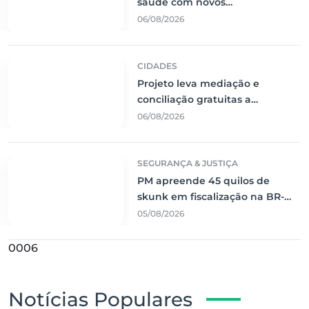
saúde com novos
equipamentos para fisioterapia
06/08/2026
e melhorias na UBSF Padre
Ernesto
CIDADES
Projeto leva mediação e
conciliação gratuitas a
comunidades urbanas e rurais
06/08/2026
de Corumbá durante agosto
SEGURANÇA & JUSTIÇA
PM apreende 45 quilos de
skunk em fiscalização na BR-
262 e prende passageiro em
05/08/2026
Corumbá
0006
Notícias Populares