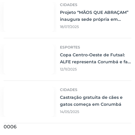
CIDADES
Projeto “MÃOS QUE ABRAÇAM”
inaugura sede própria em
Corumbá
18/07/2025
ESPORTES
Copa Centro-Oeste de Futsal:
ALFE representa Corumbá e faz
jogo emocionante contra o Vila
12/11/2025
Nova
CIDADES
Castração gratuita de cães e
gatos começa em Corumbá
14/05/2025
0006