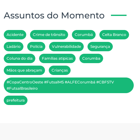
Assuntos do Momento
Acidente
Crime de trânsito
Corumbá
Celta Branco
Ladário
Polícia
Vulnerabilidade
Segurança
Coluna do dia
Famílias atípicas
Corumba
Mãos que abraçam
Crianças
#CopaCentroOeste #FutsalMS #ALFECorumbá #CBFSTV
#FutsalBrasileiro
prefeitura