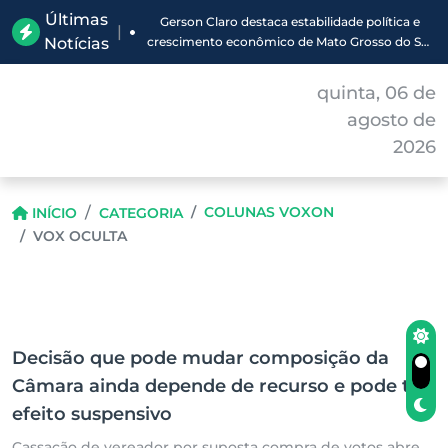
Últimas
Gerson Claro destaca estabilidade política e
|
Notícias
crescimento econômico de Mato Grosso do Sul
em balanço da ALEMS
quinta, 06 de
agosto de
2026
COLUNAS VOXON
INÍCIO
CATEGORIA
VOX OCULTA
Decisão que pode mudar composição da
Câmara ainda depende de recurso e pode ter
efeito suspensivo
Cassação de vereador por suposta compra de votos abre