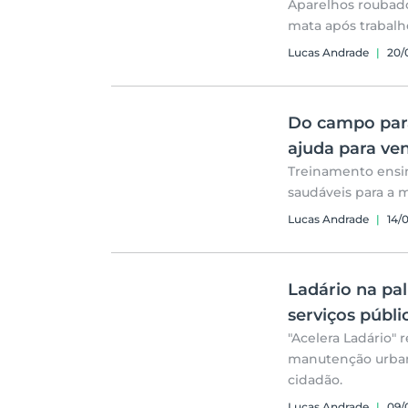
Aparelhos roubad
mata após trabalho
Lucas Andrade
|
20/
Do campo para
ajuda para ven
Treinamento ensin
saudáveis para a
Lucas Andrade
|
14/
Ladário na pa
serviços públi
"Acelera Ladário"
manutenção urbana 
cidadão.
Lucas Andrade
|
09/