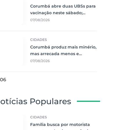
Corumbá abre duas UBSs para
vacinação neste sábado;
Guatós terá atendimento
07/08/2026
odontológico
CIDADES
Corumbá produz mais minério,
mas arrecada menos e
população começa a sentir o
07/08/2026
peso dessa conta
06
otícias Populares
CIDADES
Família busca por motorista