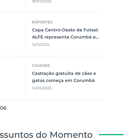
Corumbá
18/07/2025
ESPORTES
Copa Centro-Oeste de Futsal:
ALFE representa Corumbá e
faz jogo emocionante contra o
12/11/2025
Vila Nova
CIDADES
Castração gratuita de cães e
gatos começa em Corumbá
14/05/2025
06
ssuntos do Momento