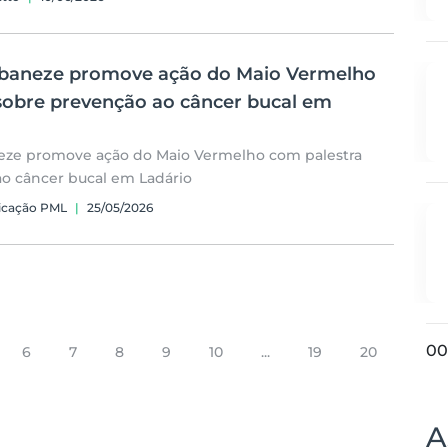
baneze promove ação do Maio Vermelho
sobre prevenção ao câncer bucal em
ze promove ação do Maio Vermelho com palestra
o câncer bucal em Ladário
icação PML
|
25/05/2026
00
6
7
8
9
10
...
19
20
A