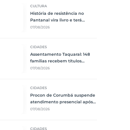
CULTURA
História de resistência no
Pantanal vira livro e terá
lançamento em Corumbá
07/08/2026
CIDADES
Assentamento Taquaral: 148
famílias recebem títulos
definitivos em Corumbá
07/08/2026
CIDADES
Procon de Corumbá suspende
atendimento presencial após
interrupção de energia
07/08/2026
CIDADES