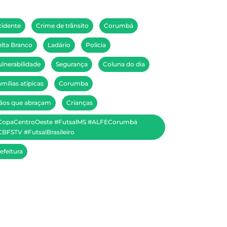
cidente
Crime de trânsito
Corumbá
lta Branco
Ladário
Polícia
lnerabilidade
Segurança
Coluna do dia
mílias atípicas
Corumba
ãos que abraçam
Crianças
CopaCentroOeste #FutsalMS #ALFECorumbá
BFSTV #FutsalBrasileiro
efeitura