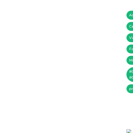
A
Ce
Vu
Fa
M
#
#C
pr