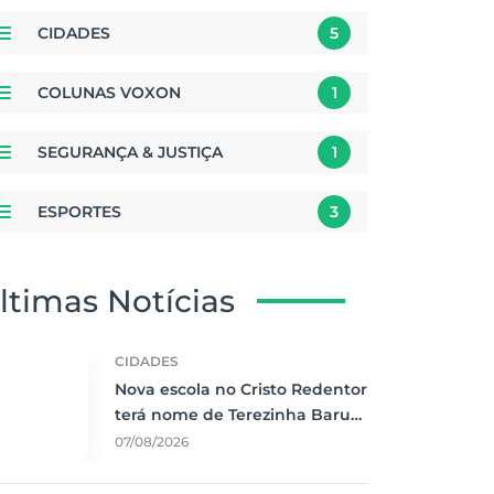
CIDADES
5
COLUNAS VOXON
1
SEGURANÇA & JUSTIÇA
1
ESPORTES
3
ltimas Notícias
CIDADES
Nova escola no Cristo Redentor
terá nome de Terezinha Baruki
e investimento de R$ 8,3
07/08/2026
milhões