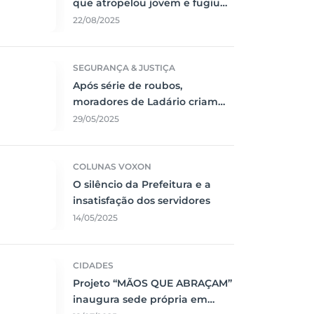
que atropelou jovem e fugiu
sem prestar socorro
22/08/2025
SEGURANÇA & JUSTIÇA
Após série de roubos,
moradores de Ladário criam
rede de segurança
29/05/2025
comunitária
COLUNAS VOXON
O silêncio da Prefeitura e a
insatisfação dos servidores
14/05/2025
CIDADES
Projeto “MÃOS QUE ABRAÇAM”
inaugura sede própria em