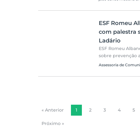
ESF Romeu Al
com palestra 
Ladário
ESF Romeu Albane
sobre prevenção a
Assessoria de Comun
« Anterior
1
2
3
4
5
Próximo »