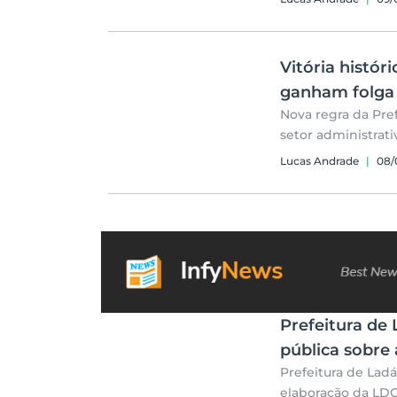
Vitória histór
ganham folga 
Nova regra da Pref
setor administrat
Lucas Andrade
|
08/
Prefeitura de
pública sobre
Prefeitura de Lad
elaboração da LD