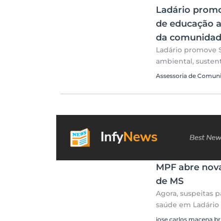
Ladário prom
de educação a
da comunida
Ladário promove 
ambiental, susten
Assessoria de Comun
MPF abre nova 
de MS
Agora, suspeitas p
saúde em Ladário
jose carlos macena br