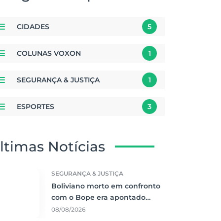
CIDADES
5
COLUNAS VOXON
1
SEGURANÇA & JUSTIÇA
1
ESPORTES
3
ltimas Notícias
SEGURANÇA & JUSTIÇA
Boliviano morto em confronto
com o Bope era apontado
como liderança do tráfico de
08/08/2026
cocaína