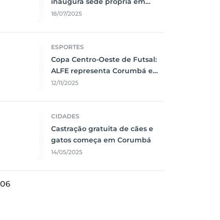
inaugura sede própria em
Corumbá
18/07/2025
ESPORTES
Copa Centro-Oeste de Futsal:
ALFE representa Corumbá e
faz jogo emocionante contra o
12/11/2025
Vila Nova
CIDADES
Castração gratuita de cães e
gatos começa em Corumbá
14/05/2025
06