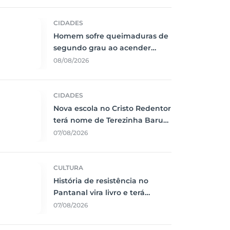
CIDADES
Homem sofre queimaduras de
segundo grau ao acender
churrasqueira com álcool em
08/08/2026
Corumbá
CIDADES
Nova escola no Cristo Redentor
terá nome de Terezinha Baruki
e investimento de R$ 8,3
07/08/2026
milhões
CULTURA
História de resistência no
Pantanal vira livro e terá
lançamento em Corumbá
07/08/2026