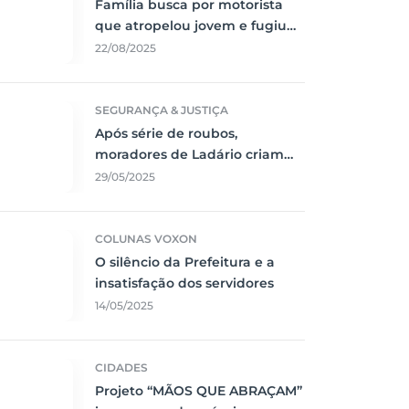
Família busca por motorista
que atropelou jovem e fugiu
sem prestar socorro
22/08/2025
SEGURANÇA & JUSTIÇA
Após série de roubos,
moradores de Ladário criam
rede de segurança
29/05/2025
comunitária
COLUNAS VOXON
O silêncio da Prefeitura e a
insatisfação dos servidores
14/05/2025
CIDADES
Projeto “MÃOS QUE ABRAÇAM”