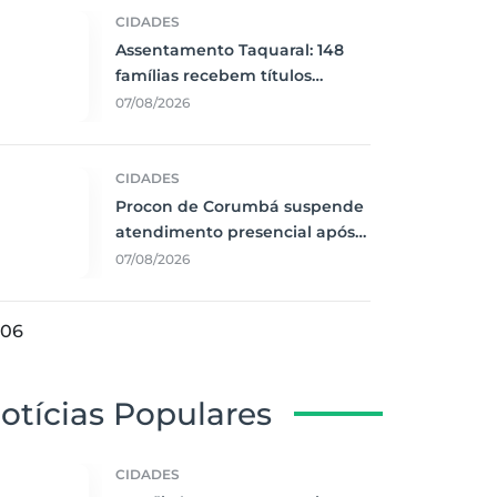
CIDADES
Assentamento Taquaral: 148
famílias recebem títulos
definitivos em Corumbá
07/08/2026
CIDADES
Procon de Corumbá suspende
atendimento presencial após
interrupção de energia
07/08/2026
06
otícias Populares
CIDADES