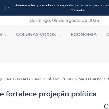
Homem sofre queimaduras de segundo grau ao acender churras
|
Corumbá
domingo, 09 de agosto de 2026
ES
COLUNAS VOXON
ECONOMIA
UISA E FORTALECE PROJEÇÃO POLÍTICA EM MATO GROSSO 
e fortalece projeção política
C