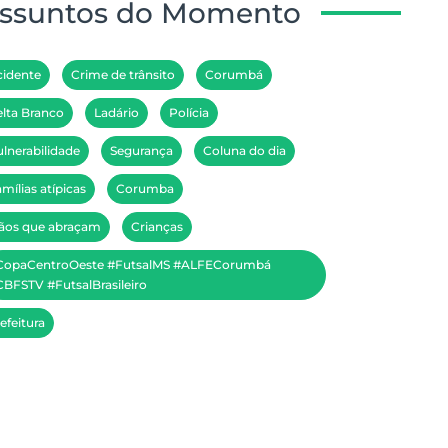
ssuntos do Momento
cidente
Crime de trânsito
Corumbá
lta Branco
Ladário
Polícia
lnerabilidade
Segurança
Coluna do dia
mílias atípicas
Corumba
ãos que abraçam
Crianças
CopaCentroOeste #FutsalMS #ALFECorumbá
BFSTV #FutsalBrasileiro
efeitura