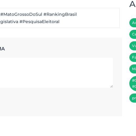
A
 #MatoGrossoDoSul #RankingBrasil
islativa #PesquisaEleitoral
A
Ce
Vu
MA
Fa
M
#
#C
pr