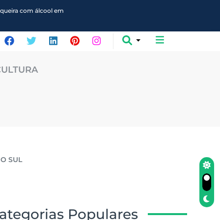
queira com álcool em
CULTURA
DO SUL
ategorias Populares