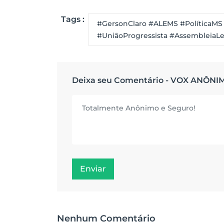
Tags :
#GersonClaro #ALEMS #PolíticaMS
#UniãoProgressista #AssembleiaLeg
Deixa seu Comentário - VOX ANÔNI
Enviar
Nenhum Comentário