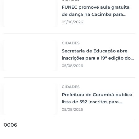
FUNEC promove aula gratuita
de dança na Cacimba para
incentivar saúde e integração
05/08/2026
da comunidade
CIDADES
Secretaria de Educação abre
inscrições para a 19ª edição do
Prêmio Professor por Excelência
05/08/2026
em Corumbá
CIDADES
Prefeitura de Corumbá publica
lista de 592 inscritos para
seleção de Técnicos de Apoio
05/08/2026
Pedagógico
0006