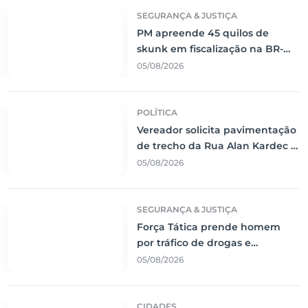
SEGURANÇA & JUSTIÇA
PM apreende 45 quilos de
skunk em fiscalização na BR-
262 e prende passageiro em
05/08/2026
Corumbá
POLÍTICA
Vereador solicita pavimentação
de trecho da Rua Alan Kardec e
reforço na segurança viária em
05/08/2026
Corumbá
SEGURANÇA & JUSTIÇA
Força Tática prende homem
por tráfico de drogas e
desmonta ponto de venda no
05/08/2026
bairro Centro América
CIDADES