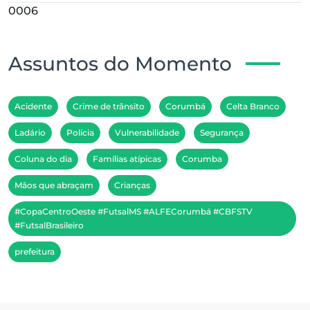
0006
Assuntos do Momento
Acidente
Crime de trânsito
Corumbá
Celta Branco
Ladário
Polícia
Vulnerabilidade
Segurança
Coluna do dia
Famílias atípicas
Corumba
Mãos que abraçam
Crianças
#CopaCentroOeste #FutsalMS #ALFECorumbá #CBFSTV
#FutsalBrasileiro
prefeitura