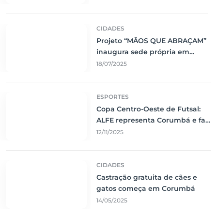
CIDADES
Projeto “MÃOS QUE ABRAÇAM”
inaugura sede própria em
Corumbá
18/07/2025
ESPORTES
Copa Centro-Oeste de Futsal:
ALFE representa Corumbá e faz
jogo emocionante contra o Vila
12/11/2025
Nova
CIDADES
Castração gratuita de cães e
gatos começa em Corumbá
14/05/2025