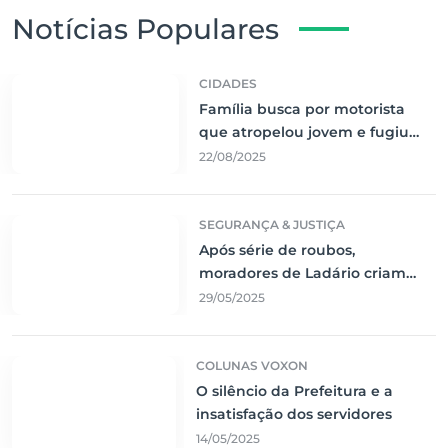
Notícias Populares
CIDADES
Família busca por motorista
que atropelou jovem e fugiu
sem prestar socorro
22/08/2025
SEGURANÇA & JUSTIÇA
Após série de roubos,
moradores de Ladário criam
rede de segurança comunitária
29/05/2025
COLUNAS VOXON
O silêncio da Prefeitura e a
insatisfação dos servidores
14/05/2025