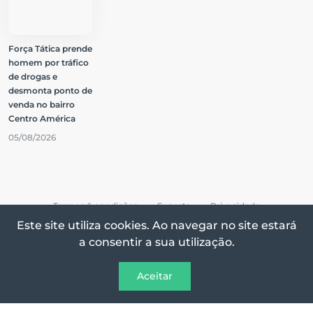
Força Tática prende
homem por tráfico
de drogas e
desmonta ponto de
venda no bairro
Centro América
05/08/2026
Termos & condições
Suporte
Privacidade
Este site utiliza cookies. Ao navegar no site estará
a consentir a sua utilização.
Todos os direitos reservados © 2026 Vox On
Aceitar