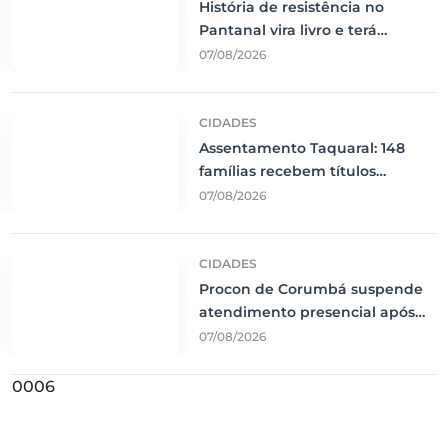
História de resistência no
Pantanal vira livro e terá
lançamento em Corumbá
07/08/2026
CIDADES
Assentamento Taquaral: 148
famílias recebem títulos
definitivos em Corumbá
07/08/2026
CIDADES
Procon de Corumbá suspende
atendimento presencial após
interrupção de energia
07/08/2026
0006