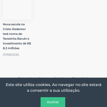
Nova escola no
Cristo Redentor
terá nome de
Terezinha Baruki e
investimento de R$
8,3 milhões
07/08/2026
Termos & condições
Suporte
Privacidade
Este site utiliza cookies. Ao navegar no site estará
a consentir a sua utilização.
Todos os direitos reservados © 2026 Vox On
Aceitar