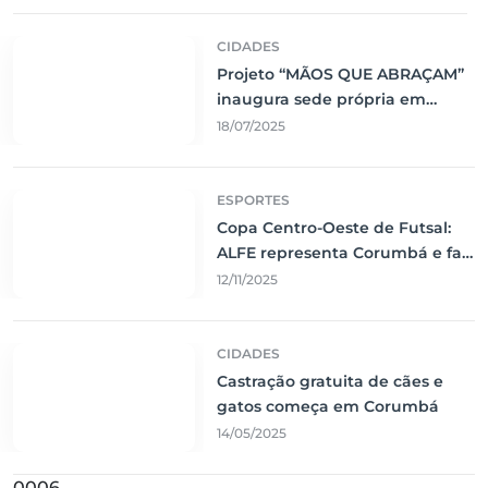
CIDADES
Projeto “MÃOS QUE ABRAÇAM”
inaugura sede própria em
Corumbá
18/07/2025
ESPORTES
Copa Centro-Oeste de Futsal:
ALFE representa Corumbá e faz
jogo emocionante contra o Vila
12/11/2025
Nova
CIDADES
Castração gratuita de cães e
gatos começa em Corumbá
14/05/2025
0006