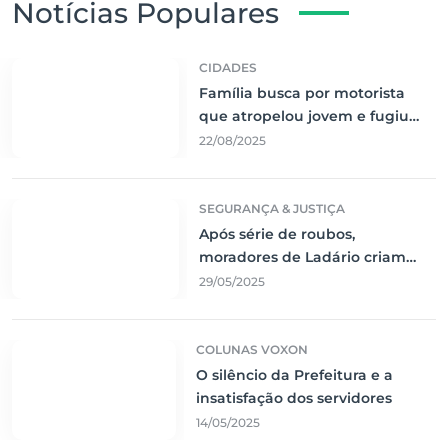
Notícias Populares
CIDADES
Família busca por motorista
que atropelou jovem e fugiu
sem prestar socorro
22/08/2025
SEGURANÇA & JUSTIÇA
Após série de roubos,
moradores de Ladário criam
rede de segurança comunitária
29/05/2025
COLUNAS VOXON
O silêncio da Prefeitura e a
insatisfação dos servidores
14/05/2025