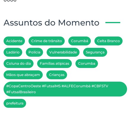
Assuntos do Momento
Acidente
Crime de trânsito
Corumbá
Celta Branco
Ladário
Polícia
Vulnerabilidade
Segurança
Coluna do dia
Famílias atípicas
Corumba
Mãos que abraçam
Crianças
#CopaCentroOeste #FutsalMS #ALFECorumbá #CBFSTV
#FutsalBrasileiro
prefeitura