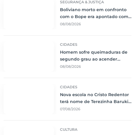
SEGURANÇA & JUSTIÇA
Boliviano morto em confronto
com o Bope era apontado como
liderança do tráfico de cocaína
08/08/2026
CIDADES
Homem sofre queimaduras de
segundo grau ao acender
churrasqueira com álcool em
08/08/2026
Corumbá
CIDADES
Nova escola no Cristo Redentor
terá nome de Terezinha Baruki
e investimento de R$ 8,3
07/08/2026
milhões
CULTURA