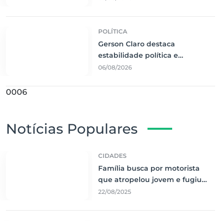
calendário de grandes eventos
POLÍTICA
Gerson Claro destaca
estabilidade política e
crescimento econômico de
06/08/2026
Mato Grosso do Sul em balanço
da ALEMS
0006
Notícias Populares
CIDADES
Família busca por motorista
que atropelou jovem e fugiu
sem prestar socorro
22/08/2025