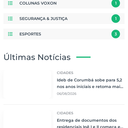
COLUNAS VOXON
1
SEGURANÇA & JUSTIÇA
1
ESPORTES
3
Últimas Notícias
CIDADES
Ideb de Corumbá sobe para 5,2
nos anos iniciais e retoma maior
nota histórica
06/08/2026
CIDADES
Entrega de documentos dos
residenciais Ipê I e II começa em