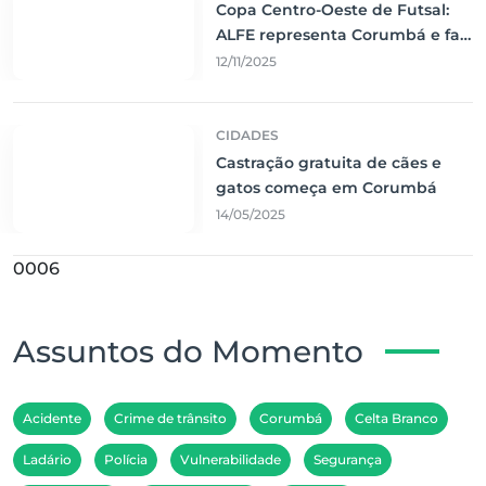
Copa Centro-Oeste de Futsal:
ALFE representa Corumbá e faz
jogo emocionante contra o Vila
12/11/2025
Nova
CIDADES
Castração gratuita de cães e
gatos começa em Corumbá
14/05/2025
0006
Assuntos do Momento
Acidente
Crime de trânsito
Corumbá
Celta Branco
Ladário
Polícia
Vulnerabilidade
Segurança