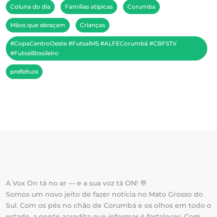
Coluna do dia
Famílias atípicas
Corumba
Mãos que abraçam
Crianças
#CopaCentroOeste #FutsalMS #ALFECorumbá #CBFSTV
#FutsalBrasileiro
prefeitura
A Vox On tá no ar — e a sua voz tá ON! 💬
Somos um novo jeito de fazer notícia no Mato Grosso do
Sul. Com os pés no chão de Corumbá e os olhos em todo o
estado, a gente acredita que informar é fortalecer. Com