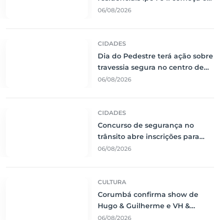
10 de agosto
06/08/2026
CIDADES
Dia do Pedestre terá ação sobre
travessia segura no centro de
Corumbá
06/08/2026
CIDADES
Concurso de segurança no
trânsito abre inscrições para
estudantes de Corumbá
06/08/2026
CULTURA
Corumbá confirma show de
Hugo & Guilherme e VH &
Alexandre e fortalece
06/08/2026