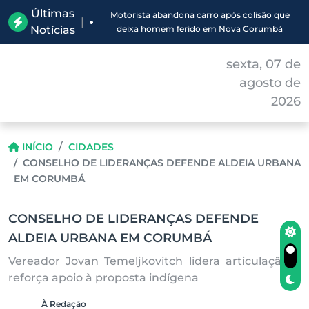
Últimas
Motorista abandona carro após colisão que
|
Notícias
deixa homem ferido em Nova Corumbá
sexta, 07 de
agosto de
2026
INÍCIO
CIDADES
CONSELHO DE LIDERANÇAS DEFENDE ALDEIA URBANA
EM CORUMBÁ
CONSELHO DE LIDERANÇAS DEFENDE
ALDEIA URBANA EM CORUMBÁ
Vereador Jovan Temeljkovitch lidera articulação e
reforça apoio à proposta indígena
À Redação