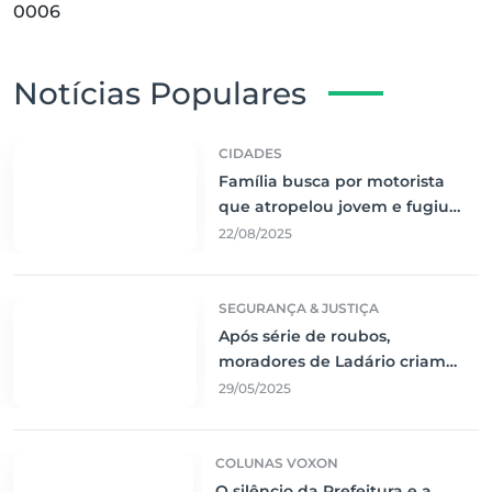
0006
Notícias Populares
CIDADES
Família busca por motorista
que atropelou jovem e fugiu
sem prestar socorro
22/08/2025
SEGURANÇA & JUSTIÇA
Após série de roubos,
moradores de Ladário criam
rede de segurança comunitária
29/05/2025
COLUNAS VOXON
O silêncio da Prefeitura e a