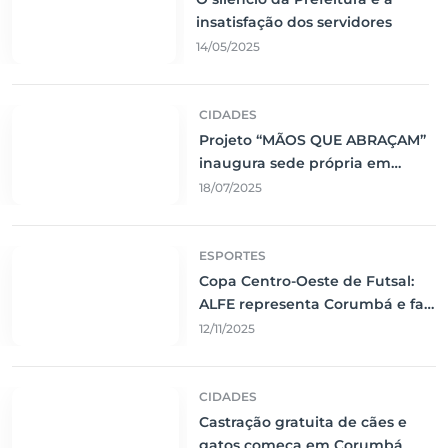
insatisfação dos servidores
14/05/2025
CIDADES
Projeto “MÃOS QUE ABRAÇAM”
inaugura sede própria em
Corumbá
18/07/2025
ESPORTES
Copa Centro-Oeste de Futsal:
ALFE representa Corumbá e faz
jogo emocionante contra o Vila
12/11/2025
Nova
CIDADES
Castração gratuita de cães e
gatos começa em Corumbá