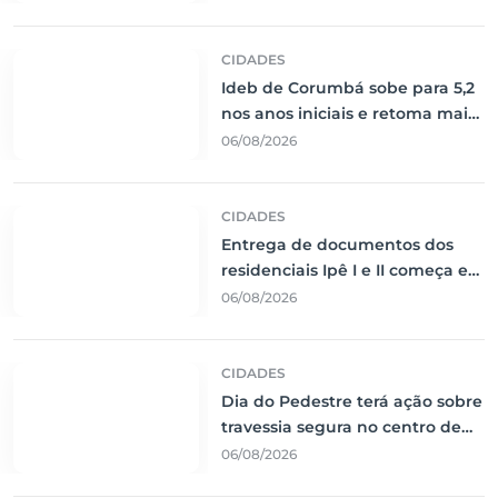
do Leste Europeu
CIDADES
Ideb de Corumbá sobe para 5,2
nos anos iniciais e retoma maior
nota histórica
06/08/2026
CIDADES
Entrega de documentos dos
residenciais Ipê I e II começa em
10 de agosto
06/08/2026
CIDADES
Dia do Pedestre terá ação sobre
travessia segura no centro de
Corumbá
06/08/2026