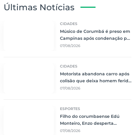
Últimas Notícias
CIDADES
Músico de Corumbá é preso em
Campinas após condenação por
pornografia infantil
07/08/2026
CIDADES
Motorista abandona carro após
colisão que deixa homem ferido
em Nova Corumbá
07/08/2026
ESPORTES
Filho do corumbaense Edú
Monteiro, Enzo desperta
interesse de clubes da Série B e
07/08/2026