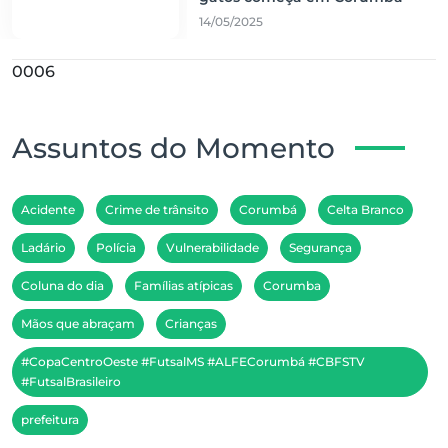
14/05/2025
0006
Assuntos do Momento
Acidente
Crime de trânsito
Corumbá
Celta Branco
Ladário
Polícia
Vulnerabilidade
Segurança
Coluna do dia
Famílias atípicas
Corumba
Mãos que abraçam
Crianças
#CopaCentroOeste #FutsalMS #ALFECorumbá #CBFSTV
#FutsalBrasileiro
prefeitura