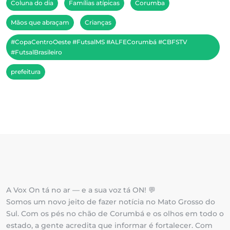
Coluna do dia
Famílias atípicas
Corumba
Mãos que abraçam
Crianças
#CopaCentroOeste #FutsalMS #ALFECorumbá #CBFSTV
#FutsalBrasileiro
prefeitura
A Vox On tá no ar — e a sua voz tá ON! 💬
Somos um novo jeito de fazer notícia no Mato Grosso do
Sul. Com os pés no chão de Corumbá e os olhos em todo o
estado, a gente acredita que informar é fortalecer. Com