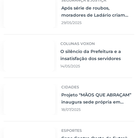
SEGURANÇA & JUSTIÇA
Após série de roubos,
moradores de Ladário criam
rede de segurança comunitária
29/05/2025
COLUNAS VOXON
O silêncio da Prefeitura e a
insatisfação dos servidores
14/05/2025
CIDADES
Projeto “MÃOS QUE ABRAÇAM”
inaugura sede própria em
Corumbá
18/07/2025
ESPORTES