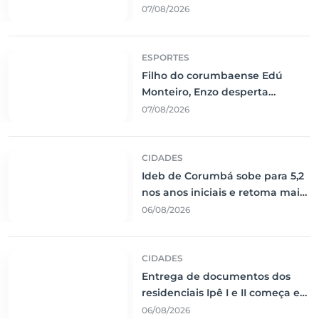
em Nova Corumbá
07/08/2026
ESPORTES
Filho do corumbaense Edú
Monteiro, Enzo desperta
interesse de clubes da Série B e
07/08/2026
do Leste Europeu
CIDADES
Ideb de Corumbá sobe para 5,2
nos anos iniciais e retoma maior
nota histórica
06/08/2026
CIDADES
Entrega de documentos dos
residenciais Ipê I e II começa em
10 de agosto
06/08/2026