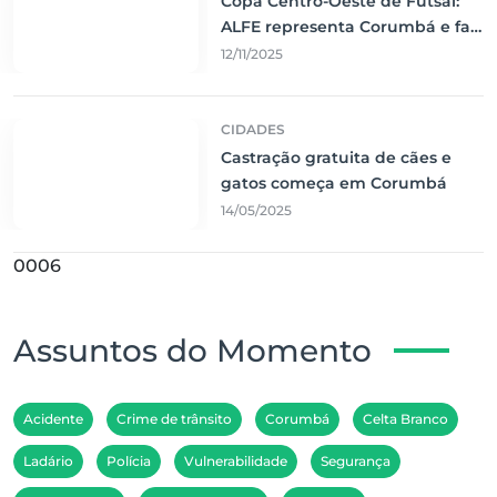
Copa Centro-Oeste de Futsal:
ALFE representa Corumbá e faz
jogo emocionante contra o Vila
12/11/2025
Nova
CIDADES
Castração gratuita de cães e
gatos começa em Corumbá
14/05/2025
0006
Assuntos do Momento
Acidente
Crime de trânsito
Corumbá
Celta Branco
Ladário
Polícia
Vulnerabilidade
Segurança