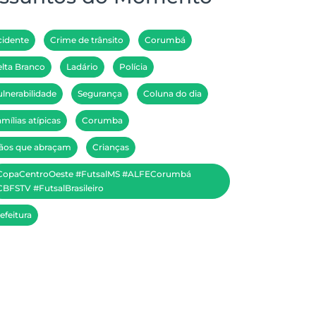
cidente
Crime de trânsito
Corumbá
lta Branco
Ladário
Polícia
lnerabilidade
Segurança
Coluna do dia
mílias atípicas
Corumba
ãos que abraçam
Crianças
CopaCentroOeste #FutsalMS #ALFECorumbá
BFSTV #FutsalBrasileiro
efeitura