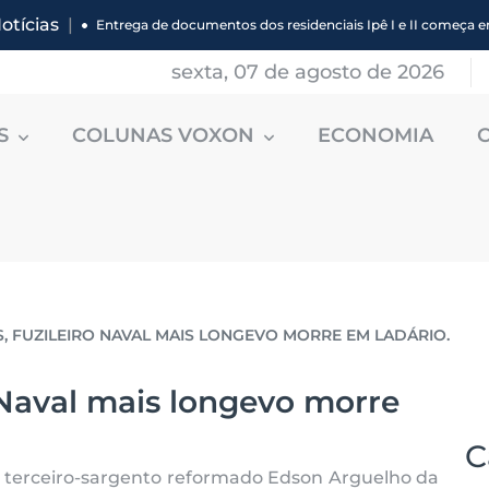
otícias
|
Entrega de documentos dos residenciais Ipê I e II começa 
sexta, 07 de agosto de 2026
ES
COLUNAS VOXON
ECONOMIA
S, FUZILEIRO NAVAL MAIS LONGEVO MORRE EM LADÁRIO.
o Naval mais longevo morre
C
o terceiro-sargento reformado Edson Arguelho da