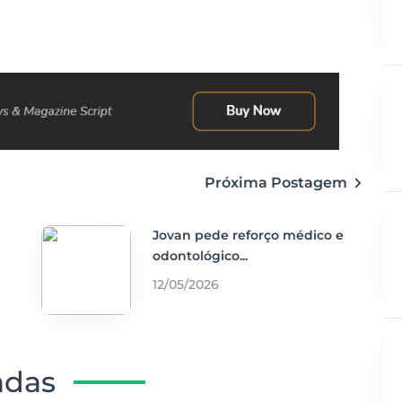
Próxima Postagem
Jovan pede reforço médico e
odontológico...
12/05/2026
adas