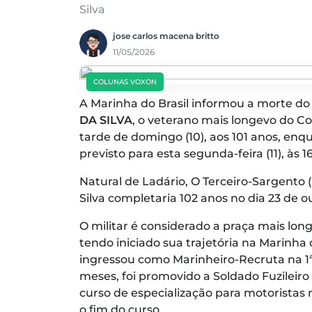
Silva
jose carlos macena britto
11/05/2026
COLUNAS VOXON
A Marinha do Brasil informou a morte d
DA SILVA
, o veterano mais longevo do Cor
tarde de domingo (10), aos 101 anos, en
previsto para esta segunda-feira (11), às 
Natural de Ladário, O Terceiro-Sargento
Silva completaria 102 anos no dia 23 de o
O militar é considerado a praça mais lon
tendo iniciado sua trajetória na Marinha 
ingressou como Marinheiro-Recruta na 1
meses, foi promovido a Soldado Fuzileiro
curso de especialização para motoristas 
o fim do curso.