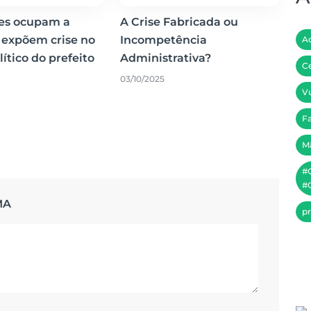
res ocupam a
A Crise Fabricada ou
 expõem crise no
Incompetência
A
ítico do prefeito
Administrativa?
Ce
03/10/2025
Vu
Fa
M
#
#C
MA
pr