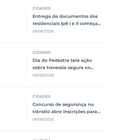
CIDADES
Entrega de documentos dos
residenciais Ipê I e II começa
em 10 de agosto
06/08/2026
CIDADES
Dia do Pedestre terá ação
sobre travessia segura no
centro de Corumbá
06/08/2026
CIDADES
Concurso de segurança no
trânsito abre inscrições para
estudantes de Corumbá
06/08/2026