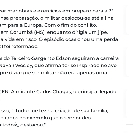
izar manobras e exercícios em preparo para a 2ª
sa preparação, o militar deslocou-se até a Ilha
iam para a Europa. Com o fim do conflito,
 em Corumbá (MS), enquanto dirigia um jipe,
a vida em risco. O episódio ocasionou uma perda
l foi reformado.
tos do Terceiro-Sargento Edson seguiram a carreira
o Naval) Wesley, que afirma ter se inspirado no avô
mpre dizia que ser militar não era apenas uma
N, Almirante Carlos Chagas, o principal legado
.
so, é tudo que fez na criação de sua família,
nspirados no exemplo que o senhor deu.
todos\, destacou."