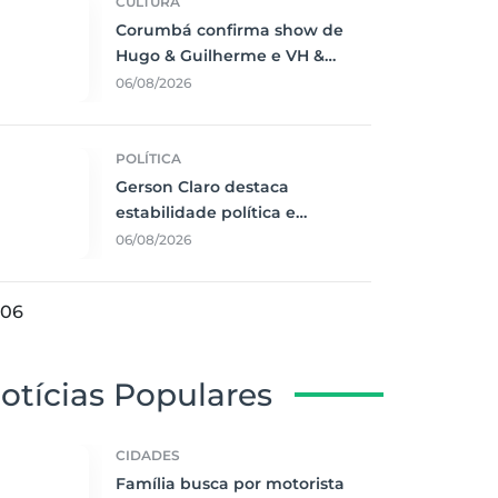
CULTURA
Corumbá confirma show de
Hugo & Guilherme e VH &
Alexandre e fortalece
06/08/2026
calendário de grandes eventos
POLÍTICA
Gerson Claro destaca
estabilidade política e
crescimento econômico de
06/08/2026
Mato Grosso do Sul em
balanço da ALEMS
06
otícias Populares
CIDADES
Família busca por motorista