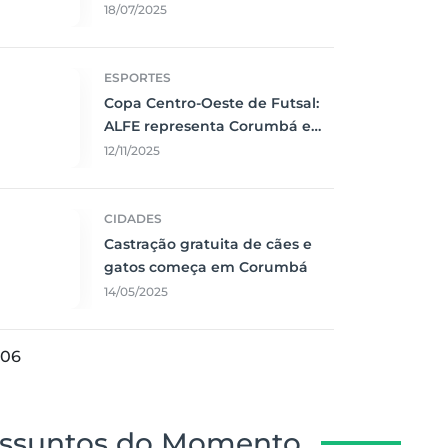
Corumbá
18/07/2025
ESPORTES
Copa Centro-Oeste de Futsal:
ALFE representa Corumbá e
faz jogo emocionante contra o
12/11/2025
Vila Nova
CIDADES
Castração gratuita de cães e
gatos começa em Corumbá
14/05/2025
06
ssuntos do Momento