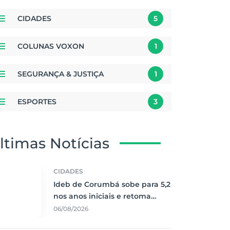
CIDADES
5
COLUNAS VOXON
1
SEGURANÇA & JUSTIÇA
1
ESPORTES
3
ltimas Notícias
CIDADES
Ideb de Corumbá sobe para 5,2
nos anos iniciais e retoma
maior nota histórica
06/08/2026