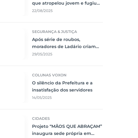
que atropelou jovem e fugiu
sem prestar socorro
22/08/2025
SEGURANÇA & JUSTIÇA
Após série de roubos,
moradores de Ladário criam
rede de segurança
29/05/2025
comunitária
COLUNAS VOXON
O silêncio da Prefeitura e a
insatisfação dos servidores
14/05/2025
CIDADES
Projeto “MÃOS QUE ABRAÇAM”
inaugura sede própria em