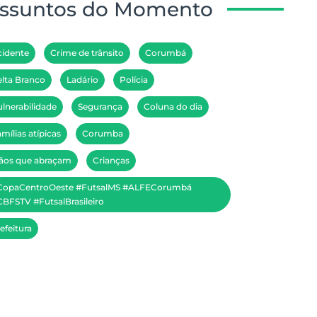
ssuntos do Momento
cidente
Crime de trânsito
Corumbá
lta Branco
Ladário
Polícia
lnerabilidade
Segurança
Coluna do dia
mílias atípicas
Corumba
ãos que abraçam
Crianças
CopaCentroOeste #FutsalMS #ALFECorumbá
BFSTV #FutsalBrasileiro
efeitura