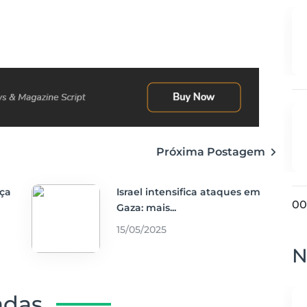
Próxima Postagem
nça
Israel intensifica ataques em
00
Gaza: mais...
15/05/2025
N
adas