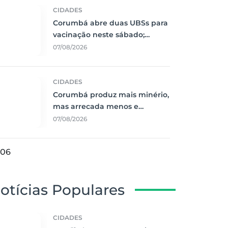
CIDADES
Corumbá abre duas UBSs para
vacinação neste sábado;
Guatós terá atendimento
07/08/2026
odontológico
CIDADES
Corumbá produz mais minério,
mas arrecada menos e
população começa a sentir o
07/08/2026
peso dessa conta
06
otícias Populares
CIDADES