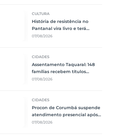
CULTURA
História de resistência no
Pantanal vira livro e terá
lançamento em Corumbá
07/08/2026
CIDADES
Assentamento Taquaral: 148
famílias recebem títulos
definitivos em Corumbá
07/08/2026
CIDADES
Procon de Corumbá suspende
atendimento presencial após
interrupção de energia
07/08/2026