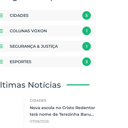
CIDADES
5
COLUNAS VOXON
1
SEGURANÇA & JUSTIÇA
1
ESPORTES
3
ltimas Notícias
CIDADES
Nova escola no Cristo Redentor
terá nome de Terezinha Baruki
e investimento de R$ 8,3
07/08/2026
milhões