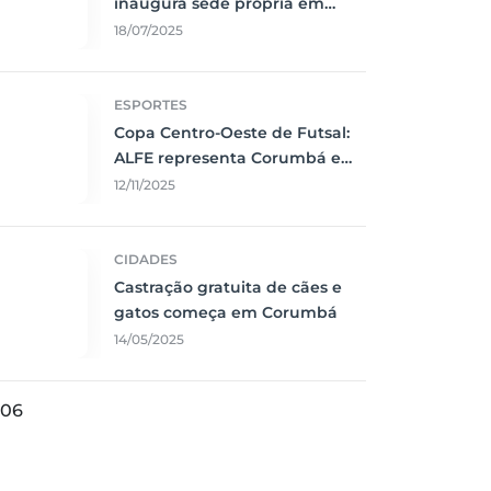
inaugura sede própria em
Corumbá
18/07/2025
ESPORTES
Copa Centro-Oeste de Futsal:
ALFE representa Corumbá e
faz jogo emocionante contra o
12/11/2025
Vila Nova
CIDADES
Castração gratuita de cães e
gatos começa em Corumbá
14/05/2025
06