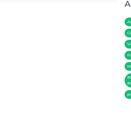
A
A
Ce
Vu
Fa
M
#
#C
pr