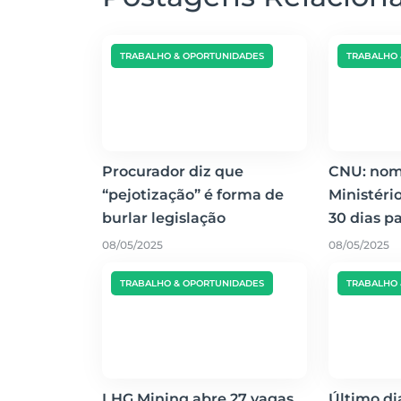
TRABALHO & OPORTUNIDADES
TRABALHO 
Procurador diz que
CNU: nom
“pejotização” é forma de
Ministéri
burlar legislação
30 dias p
08/05/2025
08/05/2025
TRABALHO & OPORTUNIDADES
TRABALHO 
LHG Mining abre 27 vagas
Último di