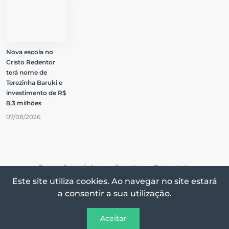
Nova escola no
Cristo Redentor
terá nome de
Terezinha Baruki e
investimento de R$
8,3 milhões
07/08/2026
Termos & condições
Suporte
Privacidade
Este site utiliza cookies. Ao navegar no site estará
a consentir a sua utilização.
Todos os direitos reservados © 2026 Vox On
Aceitar