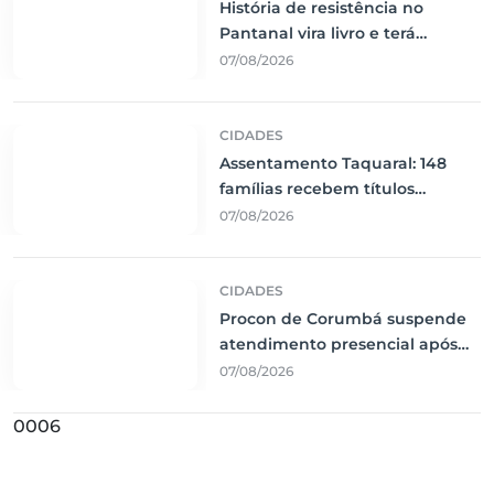
História de resistência no
Pantanal vira livro e terá
lançamento em Corumbá
07/08/2026
CIDADES
Assentamento Taquaral: 148
famílias recebem títulos
definitivos em Corumbá
07/08/2026
CIDADES
Procon de Corumbá suspende
atendimento presencial após
interrupção de energia
07/08/2026
0006