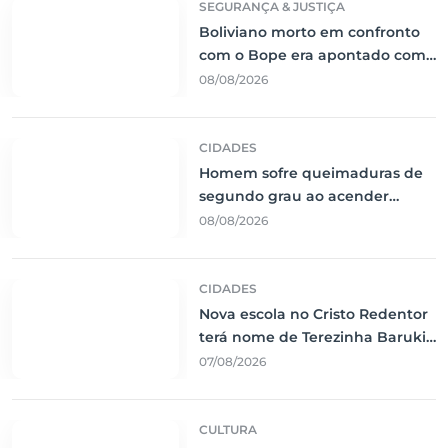
SEGURANÇA & JUSTIÇA
Boliviano morto em confronto
com o Bope era apontado como
liderança do tráfico de cocaína
08/08/2026
CIDADES
Homem sofre queimaduras de
segundo grau ao acender
churrasqueira com álcool em
08/08/2026
Corumbá
CIDADES
Nova escola no Cristo Redentor
terá nome de Terezinha Baruki
e investimento de R$ 8,3
07/08/2026
milhões
CULTURA