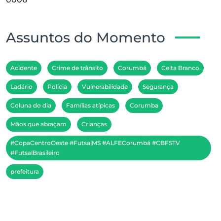
Assuntos do Momento
Acidente
Crime de trânsito
Corumbá
Celta Branco
Ladário
Polícia
Vulnerabilidade
Segurança
Coluna do dia
Famílias atípicas
Corumba
Mãos que abraçam
Crianças
#CopaCentroOeste #FutsalMS #ALFECorumbá #CBFSTV
#FutsalBrasileiro
prefeitura