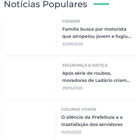
Notícias Populares
CIDADES
Família busca por motorista
que atropelou jovem e fugiu
sem prestar socorro
22/08/2025
SEGURANÇA & JUSTIÇA
Após série de roubos,
moradores de Ladário criam
rede de segurança comunitária
29/05/2025
COLUNAS VOXON
O silêncio da Prefeitura e a
insatisfação dos servidores
14/05/2025