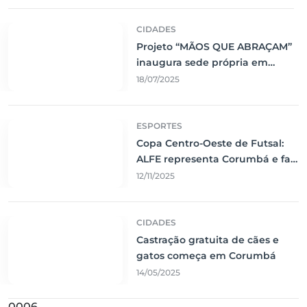
CIDADES
Projeto “MÃOS QUE ABRAÇAM”
inaugura sede própria em
Corumbá
18/07/2025
ESPORTES
Copa Centro-Oeste de Futsal:
ALFE representa Corumbá e faz
jogo emocionante contra o Vila
12/11/2025
Nova
CIDADES
Castração gratuita de cães e
gatos começa em Corumbá
14/05/2025
0006